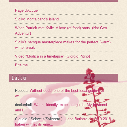
Page d'Accueil
Sicily: Montalbano's island
When Patrick met Kylie. A love (of food) story. (Nat Geo
Adventur)
Sicily's baroque masterpiece makes for the perfect (warm)
winter break
Video "Modica in a timelapse" (Giorgio Pitino)
Bite me
Livre d’or
Rebeca
:
Without doubt one of the best local guide that
we...
deckerhall
:
Warm, friendly, excellent guide! My husband
and I...
Claudia ( Schweiz/Svizzera )
:
Liebe Barbara am 05.0.2018
haben wir mit dir eine...