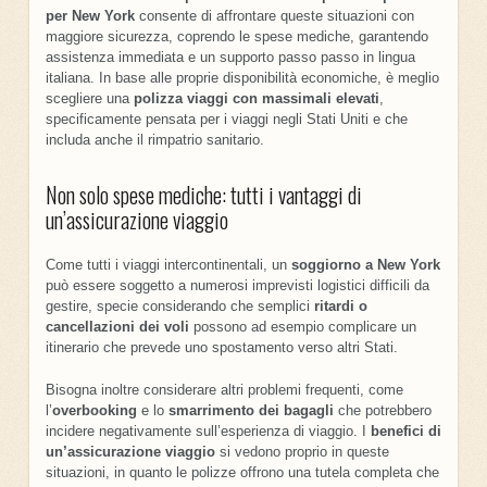
per New York
consente di affrontare queste situazioni con
maggiore sicurezza, coprendo le spese mediche, garantendo
assistenza immediata e un supporto passo passo in lingua
italiana. In base alle proprie disponibilità economiche, è meglio
scegliere una
polizza viaggi con massimali elevati
,
specificamente pensata per i viaggi negli Stati Uniti e che
includa anche il rimpatrio sanitario.
Non solo spese mediche: tutti i vantaggi di
un’assicurazione viaggio
Come tutti i viaggi intercontinentali, un
soggiorno a New York
può essere soggetto a numerosi imprevisti logistici difficili da
gestire, specie considerando che semplici
ritardi o
cancellazioni dei voli
possono ad esempio complicare un
itinerario che prevede uno spostamento verso altri Stati.
Bisogna inoltre considerare altri problemi frequenti, come
l’
overbooking
e lo
smarrimento dei bagagli
che potrebbero
incidere negativamente sull’esperienza di viaggio. I
benefici di
un’assicurazione viaggio
si vedono proprio in queste
situazioni, in quanto le polizze offrono una tutela completa che