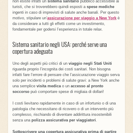
non esiste infatti un
sistema sanitario
pubblico accessibile ai
turisti, che si troverebbero quindi esposti a
spese mediche
ingenti in caso di imprevisti di salute anche banali. Per questo
motivo, stipulare un’
assicurazione per viaggio a New York
è
da considerare a tutti gli effetti come un investimento,
fondamentale per godersi l’esperienza in totale relax.
Sistema sanitario negli USA: perché serve una
copertura adeguata
Uno degli aspetti più critici di un
viaggio negli Stati Uniti
riguarda proprio l’incognita dei costi sanitari. Non bisogna
infatti fare l’errore di pensare che l’assicurazione viaggio serva
solo per incidenti o problemi di salute gravi: a New York anche
una semplice
visita
medica
o un
accesso al pronto
soccorso
può comportare spese di migliaia di dollari!
I costi lievitano rapidamente in caso di un infortunio o di una
patologia che necessitano di ricovero o di un intervento più
complesso, rischiando di diventare addirittura insostenibili
senza una
polizza assicurativa per viaggiatori
.
Sottoscrivere una copertura assicurativa prima di partire