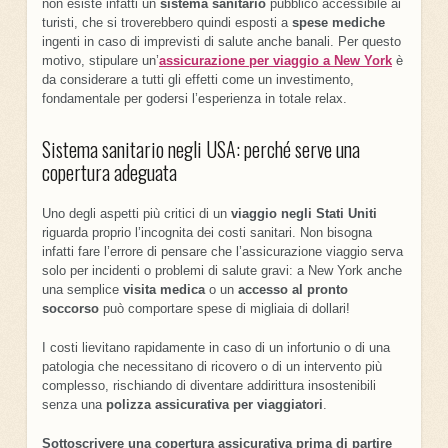
non esiste infatti un
sistema sanitario
pubblico accessibile ai
turisti, che si troverebbero quindi esposti a
spese mediche
ingenti in caso di imprevisti di salute anche banali. Per questo
motivo, stipulare un’
assicurazione per viaggio a New York
è
da considerare a tutti gli effetti come un investimento,
fondamentale per godersi l’esperienza in totale relax.
Sistema sanitario negli USA: perché serve una
copertura adeguata
Uno degli aspetti più critici di un
viaggio negli Stati Uniti
riguarda proprio l’incognita dei costi sanitari. Non bisogna
infatti fare l’errore di pensare che l’assicurazione viaggio serva
solo per incidenti o problemi di salute gravi: a New York anche
una semplice
visita
medica
o un
accesso al pronto
soccorso
può comportare spese di migliaia di dollari!
I costi lievitano rapidamente in caso di un infortunio o di una
patologia che necessitano di ricovero o di un intervento più
complesso, rischiando di diventare addirittura insostenibili
senza una
polizza assicurativa per viaggiatori
.
Sottoscrivere una copertura assicurativa prima di partire