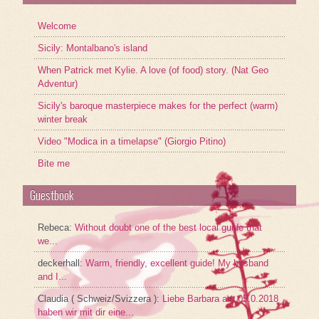
Welcome
Sicily: Montalbano's island
When Patrick met Kylie. A love (of food) story. (Nat Geo
Adventur)
Sicily's baroque masterpiece makes for the perfect (warm)
winter break
Video "Modica in a timelapse" (Giorgio Pitino)
Bite me
Guestbook
Rebeca
:
Without doubt one of the best local guide that
we...
deckerhall
:
Warm, friendly, excellent guide! My husband
and I...
Claudia ( Schweiz/Svizzera )
:
Liebe Barbara am 05.0.2018
haben wir mit dir eine...