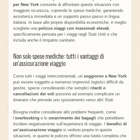
per New York
consente di affrontare queste situazioni con
maggiore sicurezza, coprendo le spese mediche, garantendo
assistenza immediata e un supporto passo passo in lingua
italiana. In base alle proprie disponibilità economiche, è meglio
scegliere una
polizza viaggi con massimali elevati
,
specificamente pensata per i viaggi negli Stati Uniti e che
includa anche il rimpatrio sanitario.
Non solo spese mediche: tutti i vantaggi di
un’assicurazione viaggio
Come tutti i viaggi intercontinentali, un
soggiorno a New York
può essere soggetto a numerosi imprevisti logistici difficili da
gestire, specie considerando che semplici
ritardi o
cancellazioni dei voli
possono ad esempio complicare un
itinerario che prevede uno spostamento verso altri Stati.
Bisogna inoltre considerare altri problemi frequenti, come
l’
overbooking
e lo
smarrimento dei bagagli
che potrebbero
incidere negativamente sull’esperienza di viaggio. I
benefici di
un’assicurazione viaggio
si vedono proprio in queste
situazioni, in quanto le polizze offrono una tutela completa che