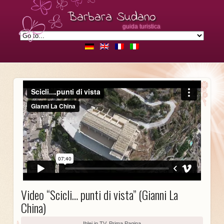
Barbara Sudano
guida turistica
Video “Scicli… punti di vista” (Gianni La
China)
Iblei in TV
,
Prima Pagina