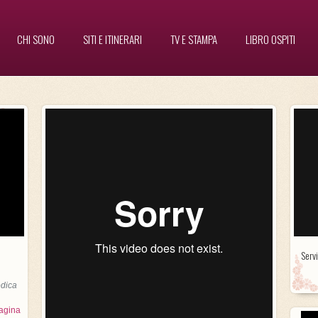
CHI SONO
SITI E ITINERARI
TV E STAMPA
LIBRO OSPITI
Servi
dica
agina