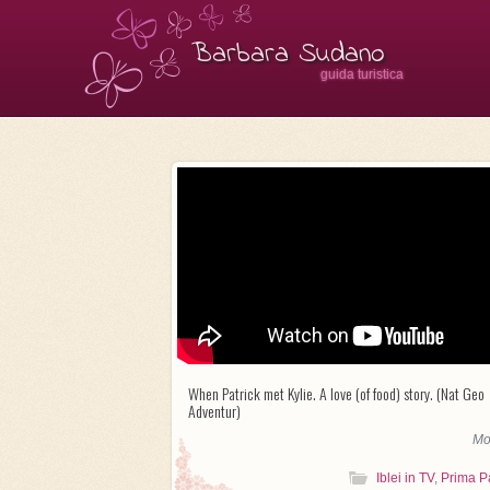
Barbara Sudano
guida turistica
When Patrick met Kylie. A love (of food) story. (Nat Geo
Adventur)
Mo
Iblei in TV
,
Prima P