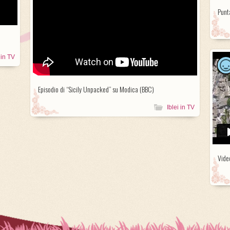
Punt
 in TV
Episodio di “Sicily Unpacked” su Modica (BBC)
Iblei in TV
Video