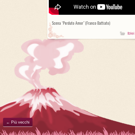
Scena “Perduto Amor” (Franco Battiato)
Iblei
←
Più vecchi