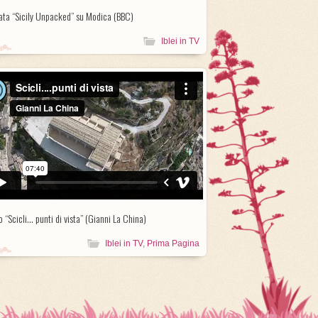
ata “Sicily Unpacked” su Modica (BBC)
Iblei in TV
 “Scicli… punti di vista” (Gianni La China)
Iblei in TV
,
Prima Pagina