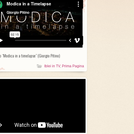
o “Modica in a timelapse” (Giorgio Pitino)
Iblei in TV
,
Prima Pagina