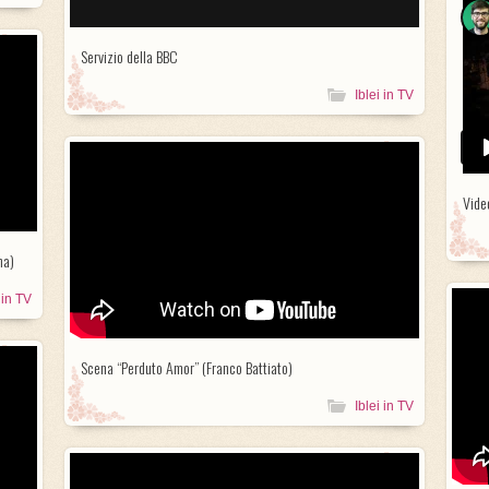
Servizio della BBC
Iblei in TV
Vide
na)
 in TV
Scena “Perduto Amor” (Franco Battiato)
Iblei in TV