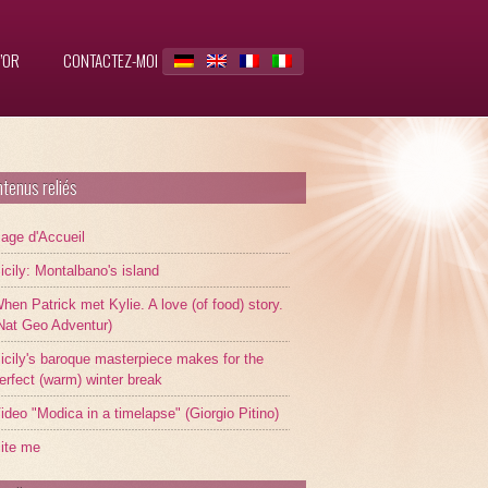
’OR
CONTACTEZ-MOI
tenus reliés
age d'Accueil
icily: Montalbano's island
hen Patrick met Kylie. A love (of food) story.
Nat Geo Adventur)
icily's baroque masterpiece makes for the
erfect (warm) winter break
ideo "Modica in a timelapse" (Giorgio Pitino)
ite me