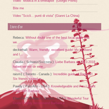
Video "Modica in a timelapse" (Giorgio Pitino)
Bite me
Video "Scicli... punti di vista" (Gianni La China)
Livre d’or
Rebeca
:
Without doubt one of the best local guide that
we...
deckerhall
:
Warm, friendly, excellent guide! My husband
and I...
Claudia ( Schweiz/Svizzera )
:
Liebe Barbara am 05.0.2018
haben wir mit dir eine...
raism1 ( Toronto - Canada )
:
Incredible guide of Ragusa!!
Six friends toured w...
Pawdy ( Palo Alto - USA )
:
Knowledgeable and Fun I spent
a day with Barbara...
Ellen-On-The-Beach ( Boston - USA )
:
Wonderful Tour
Guide I highly recommend Barbara a...