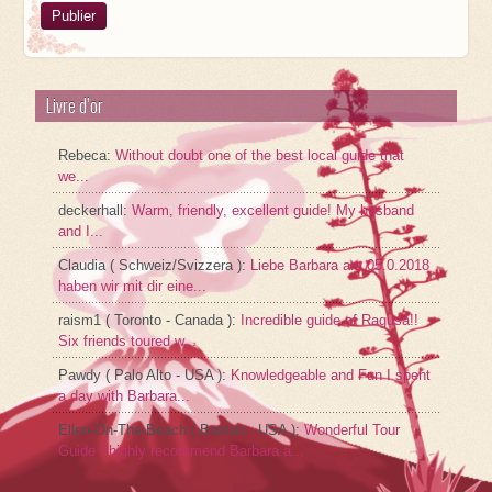
Livre d’or
Rebeca
:
Without doubt one of the best local guide that
we...
deckerhall
:
Warm, friendly, excellent guide! My husband
and I...
Claudia ( Schweiz/Svizzera )
:
Liebe Barbara am 05.0.2018
haben wir mit dir eine...
raism1 ( Toronto - Canada )
:
Incredible guide of Ragusa!!
Six friends toured w...
Pawdy ( Palo Alto - USA )
:
Knowledgeable and Fun I spent
a day with Barbara...
Ellen-On-The-Beach ( Boston - USA )
:
Wonderful Tour
Guide I highly recommend Barbara a...