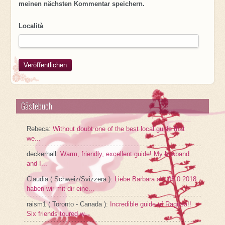
meinen nächsten Kommentar speichern.
Località
Gästebuch
Rebeca
:
Without doubt one of the best local guide that
we...
deckerhall
:
Warm, friendly, excellent guide! My husband
and I...
Claudia ( Schweiz/Svizzera )
:
Liebe Barbara am 05.0.2018
haben wir mit dir eine...
raism1 ( Toronto - Canada )
:
Incredible guide of Ragusa!!
Six friends toured w...