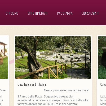
CHI SONO
SITI E ITINERARI
TV E STAMPA
LIBRO OSPITI
Cava Ispica Sud – Ispica
Cava
2 ore
Mezza giornata – durata max 4 ore
ri
Il Parco della Forza. Suggestivo paesaggio,
La L
 la
incastonato in una sorta di canyon, con i resti della città
famo
i,
fortezza abitata fino al 1693. I resti del palazzo
Mont