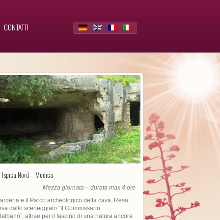
CONTATTI
 Ispica Nord – Modica
Mezza giornata – durata max 4 ore
arderia e il Parco archeologico della cava. Resa
sa dallo sceneggiato “Il Commissario
albano”, attrae per il fascino di una natura ancora