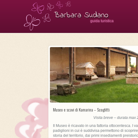
Barbara Sudano
guida turistica
Museo e scavi di Kamarina – Scoglitti
Visita breve – durata max 
Il Museo è ricavato in una fattoria ottocentesca. I va
padiglioni in cui è suddivisa permettono di scoprire
storia del territorio, dai primi insediamenti preistoric