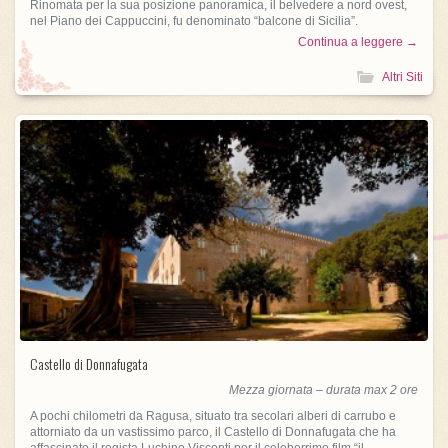
Rinomata per la sua posizione panoramica, il belvedere a nord ovest,
nel Piano dei Cappuccini, fu denominato “balcone di Sicilia”.
Continua a leggere →
Altri Siti
Castello di Donnafugata
Mezza giornata – durata max 2 ore
A pochi chilometri da Ragusa, situato tra secolari alberi di carrubo e
attorniato da un vastissimo parco, il Castello di Donnafugata che ha
affascinato il regista Luchino Visconti per il celeberrimo film “il