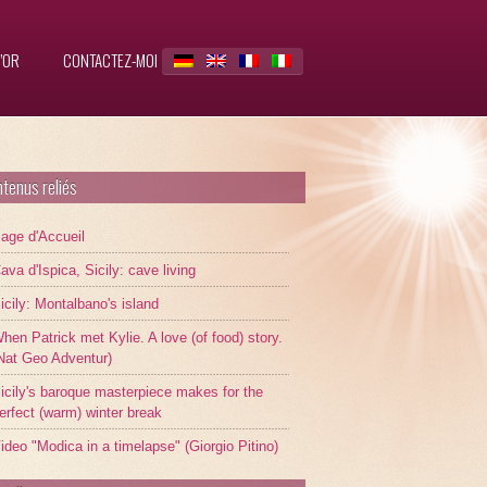
’OR
CONTACTEZ-MOI
tenus reliés
age d'Accueil
ava d'Ispica, Sicily: cave living
icily: Montalbano's island
hen Patrick met Kylie. A love (of food) story.
Nat Geo Adventur)
icily's baroque masterpiece makes for the
erfect (warm) winter break
ideo "Modica in a timelapse" (Giorgio Pitino)