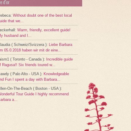
re d’or
ebeca
:
Without doubt one of the best local
uide that we...
eckerhall
:
Warm, friendly, excellent guide!
y husband and I...
laudia ( Schweiz/Svizzera )
:
Liebe Barbara
m 05.0.2018 haben wir mit dir eine...
aism1 ( Toronto - Canada )
:
Incredible guide
f Ragusa!! Six friends toured w...
awdy ( Palo Alto - USA )
:
Knowledgeable
nd Fun I spent a day with Barbara...
llen-On-The-Beach ( Boston - USA )
:
onderful Tour Guide I highly recommend
arbara a...