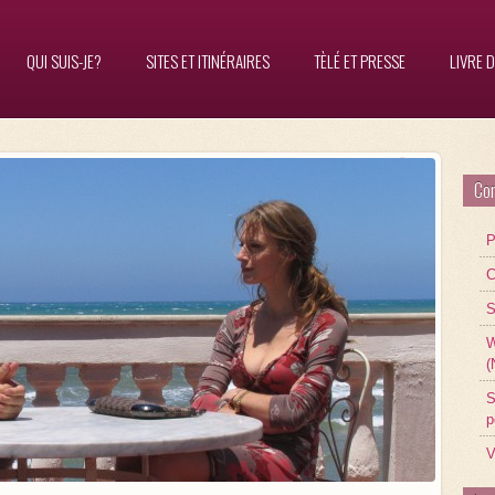
QUI SUIS-JE?
SITES ET ITINÉRAIRES
TÈLÉ ET PRESSE
LIVRE D
Con
P
C
S
W
(
S
p
V