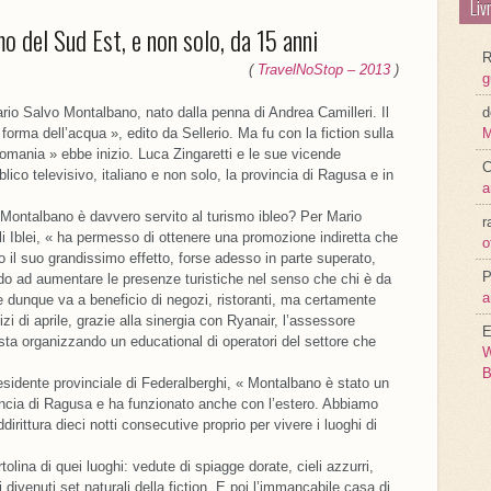
Liv
o del Sud Est, e non solo, da 15 anni
R
(
TravelNoStop – 2013
)
g
io Salvo Montalbano, nato dalla penna di Andrea Camilleri. Il
d
rma dell’acqua », edito da Sellerio. Ma fu con la fiction sulla
M
nomania » ebbe inizio. Luca Zingaretti e le sue vicende
C
lico televisivo, italiano e non solo, la provincia di Ragusa e in
a
 Montalbano è davvero servito al turismo ibleo? Per Mario
r
gli Iblei, « ha permesso di ottenere una promozione indiretta che
o
o il suo grandissimo effetto, forse adesso in parte superato,
P
do ad aumentare le presenze turistiche nel senso che chi è da
a
e dunque va a beneficio di negozi, ristoranti, ma certamente
zi di aprile, grazie alla sinergia con Ryanair, l’assessore
E
sta organizzando un educational di operatori del settore che
W
B
esidente provinciale di Federalberghi, « Montalbano è stato un
incia di Ragusa e ha funzionato anche con l’estero. Abbiamo
dirittura dieci notti consecutive proprio per vivere i luoghi di
tolina di quei luoghi: vedute di spiagge dorate, cieli azzurri,
ivenuti set naturali della fiction. E poi l’immancabile casa di