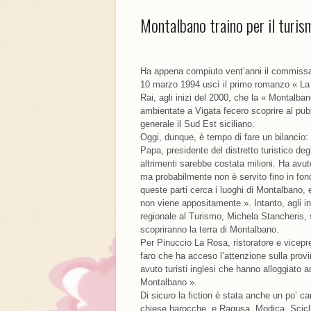
Montalbano traino per il turism
Ha appena compiuto vent’anni il commissar
10 marzo 1994 uscì il primo romanzo « La fo
Rai, agli inizi del 2000, che la « Montalba
ambientate a Vigata fecero scoprire al pubb
generale il Sud Est siciliano.
Oggi, dunque, è tempo di fare un bilancio:
Papa, presidente del distretto turistico de
altrimenti sarebbe costata milioni. Ha avut
ma probabilmente non è servito fino in fon
queste parti cerca i luoghi di Montalbano, 
non viene appositamente ». Intanto, agli ini
regionale al Turismo, Michela Stancheris, 
scopriranno la terra di Montalbano.
Per Pinuccio La Rosa, ristoratore e vicepr
faro che ha acceso l’attenzione sulla prov
avuto turisti inglesi che hanno alloggiato ad
Montalbano ».
Di sicuro la fiction è stata anche un po’ car
chiese barocche, e Ragusa, Modica, Scicli d