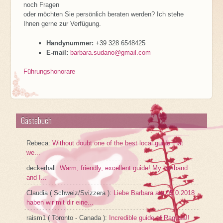
noch Fragen
oder möchten Sie persönlich beraten werden? Ich stehe
Ihnen gerne zur Verfügung.
Handynummer:
+39 328 6548425
E-mail:
barbara.sudano@gmail.com
Führungshonorare
Gästebuch
Rebeca
:
Without doubt one of the best local guide that
we...
deckerhall
:
Warm, friendly, excellent guide! My husband
and I...
Claudia ( Schweiz/Svizzera )
:
Liebe Barbara am 05.0.2018
haben wir mit dir eine...
raism1 ( Toronto - Canada )
:
Incredible guide of Ragusa!!