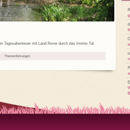
R
g
d
M
C
ein Tagesabenteuer mit Land Rover durch das Irminio Tal.
a
r
Themenführungen
o
P
a
E
W
B