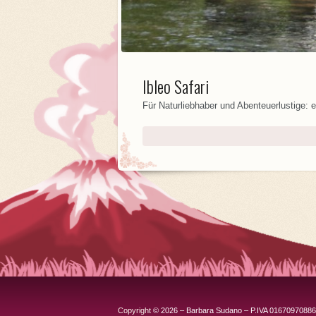
Ibleo Safari
Für Naturliebhaber und Abenteuerlustige: 
Copyright
© 2026 – Barbara Sudano – P.IVA 01670970886