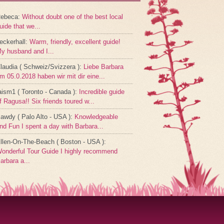
ebeca
:
Without doubt one of the best local
uide that we...
eckerhall
:
Warm, friendly, excellent guide!
y husband and I...
laudia ( Schweiz/Svizzera )
:
Liebe Barbara
m 05.0.2018 haben wir mit dir eine...
aism1 ( Toronto - Canada )
:
Incredible guide
f Ragusa!! Six friends toured w...
awdy ( Palo Alto - USA )
:
Knowledgeable
nd Fun I spent a day with Barbara...
llen-On-The-Beach ( Boston - USA )
:
onderful Tour Guide I highly recommend
arbara a...