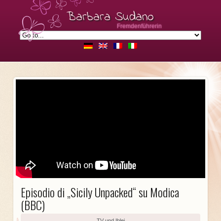
Barbara Sudano
Fremdenführerin
Episodio di „Sicily Unpacked“ su Modica
(BBC)
TV und Iblei